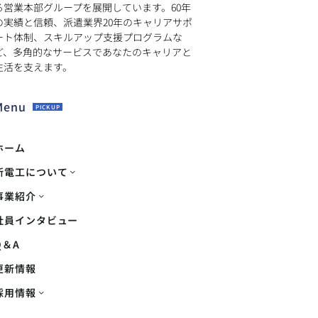
る営業本部グループを展開しています。60年
の実績と信頼、派遣業界20年のキャリアサポ
ート体制、スキルアップ支援プログラムな
ど、多角的なサービスであなたのキャリアと
生活を支えます。
Menu
PICK UP
ホーム
新電工について
事業紹介
社員インタビュー
Q＆A
更新情報
採用情報