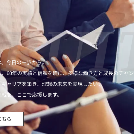
RUI
は、今日の一歩から。
は、60年の実績と信頼を礎に、多様な働き方と成長のチャ
、キャリアを築き、理想の未来を実現したい。
挑戦を、ここで応援します。
こちら