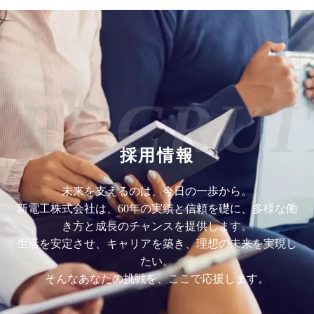
RECRUI
採用情報
未来を支えるのは、今日の一歩から。
新電工株式会社は、60年の実績と信頼を礎に、多様な働
き方と成長のチャンスを提供します。
生活を安定させ、キャリアを築き、理想の未来を実現し
たい。
そんなあなたの挑戦を、ここで応援します。